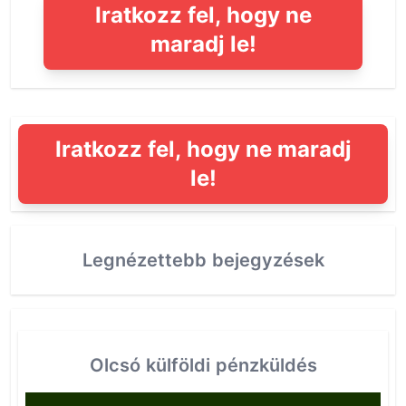
Iratkozz fel, hogy ne
maradj le!
Iratkozz fel, hogy ne maradj
le!
Legnézettebb bejegyzések
Olcsó külföldi pénzküldés