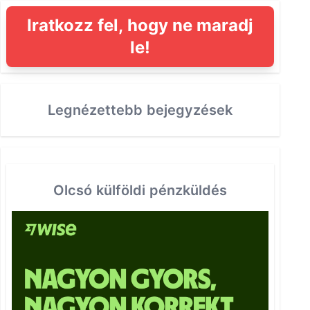
Iratkozz fel, hogy ne maradj
le!
Legnézettebb bejegyzések
Olcsó külföldi pénzküldés