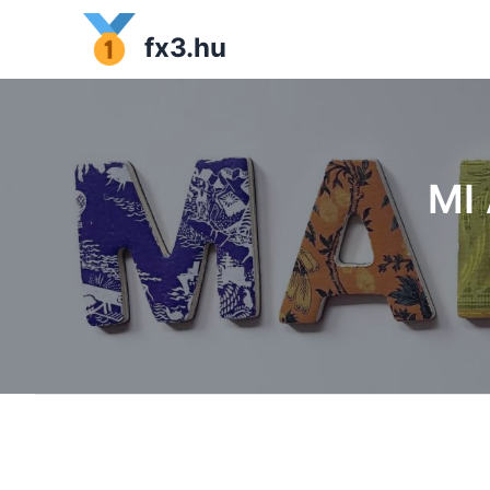
fx3.hu
MI