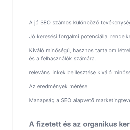
A jó SEO számos különböző tevékenysége
Jó keresési forgalmi potenciállal rendel
Kiváló minőségű, hasznos tartalom létr
és a felhasználók számára.
releváns linkek beillesztése kiváló minő
Az eredmények mérése
Manapság a SEO alapvető marketingtev
A fizetett és az organikus ke