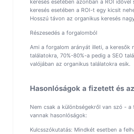
keresés esetében azonban a ROI idővel 
keresés esetében a ROI-t egy kicsit nehe
Hosszú távon az organikus keresés nagyo
Részesedés a forgalomból
Ami a forgalom arányát illeti, a keresők 
találatokra, 70%-80%-a pedig a SEO talá
valójában az organikus találatokra esik.
Hasonlóságok a fizetett és a
Nem csak a különbségekről van szó - a f
vannak hasonlóságok:
Kulcsszókutatás: Mindkét esetben a felha