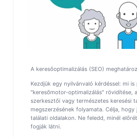
A keresőoptimalizálás (SEO) meghatáro
Kezdjük egy nyilvánvaló kérdéssel: mi i
"keresőmotor-optimalizálás" rövidítése,
szerkesztői vagy természetes keresési t
megszerzésének folyamata. Célja, hogy j
találati oldalakon. Ne feledd, minél elő
fogják látni.