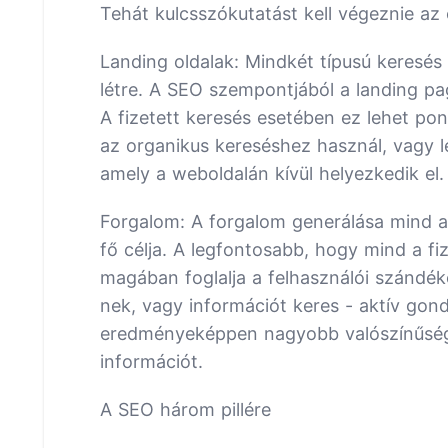
Tehát kulcsszókutatást kell végeznie az 
Landing oldalak: Mindkét típusú keresés
létre. A SEO szempontjából a landing pa
A fizetett keresés esetében ez lehet po
az organikus kereséshez használ, vagy leh
amely a weboldalán kívül helyezkedik el.
Forgalom: A forgalom generálása mind a 
fő célja. A legfontosabb, hogy mind a fi
magában foglalja a felhasználói szándéko
nek, vagy információt keres - aktív go
eredményeképpen nagyobb valószínűségge
információt.
A SEO három pillére