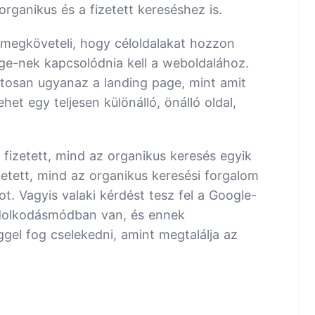
organikus és a fizetett kereséshez is.
 megköveteli, hogy céloldalakat hozzon
ge-nek kapcsolódnia kell a weboldalához.
ntosan ugyanaz a landing page, mint amit
et egy teljesen különálló, önálló oldal,
fizetett, mind az organikus keresés egyik
zetett, mind az organikus keresési forgalom
t. Vagyis valaki kérdést tesz fel a Google-
ndolkodásmódban van, és ennek
l fog cselekedni, amint megtalálja az