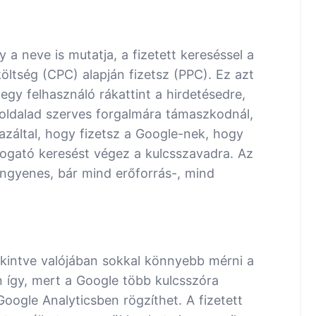
y a neve is mutatja, a fizetett kereséssel a
költség (CPC) alapján fizetsz (PPC). Ez azt
egy felhasználó rákattint a hirdetésedre,
eboldalad szerves forgalmára támaszkodnál,
azáltal, hogy fizetsz a Google-nek, hogy
átogató keresést végez a kulcsszavadra. Az
ingyenes, bár mind erőforrás-, mind
ekintve valójában sokkal könnyebb mérni a
n így, mert a Google több kulcsszóra
oogle Analyticsben rögzíthet. A fizetett