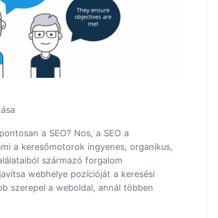
zása
s pontosan a SEO? Nos, a SEO a
 ami a keresőmotorok ingyenes, organikus,
alálataiból származó forgalom
avítsa webhelye pozícióját a keresési
rébb szerepel a weboldal, annál többen