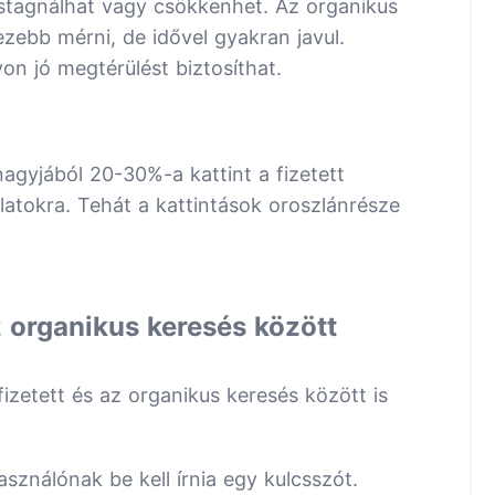
stagnálhat vagy csökkenhet. Az organikus
zebb mérni, de idővel gyakran javul.
n jó megtérülést biztosíthat.
nagyjából 20-30%-a kattint a fizetett
latokra. Tehát a kattintások oroszlánrésze
z organikus keresés között
izetett és az organikus keresés között is
sználónak be kell írnia egy kulcsszót.