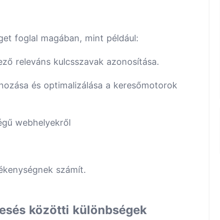
t foglal magában, mint például:
kező releváns kulcsszavak azonosítása.
ehozása és optimalizálása a keresőmotorok
ségű webhelyekről
ékenységnek számít.
resés közötti különbségek