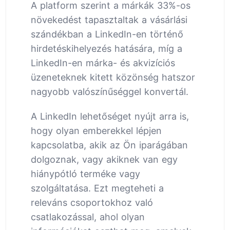
A platform szerint a márkák 33%-os
növekedést tapasztaltak a vásárlási
szándékban a LinkedIn-en történő
hirdetéskihelyezés hatására, míg a
LinkedIn-en márka- és akvizíciós
üzeneteknek kitett közönség hatszor
nagyobb valószínűséggel konvertál.
A LinkedIn lehetőséget nyújt arra is,
hogy olyan emberekkel lépjen
kapcsolatba, akik az Ön iparágában
dolgoznak, vagy akiknek van egy
hiánypótló terméke vagy
szolgáltatása. Ezt megteheti a
releváns csoportokhoz való
csatlakozással, ahol olyan