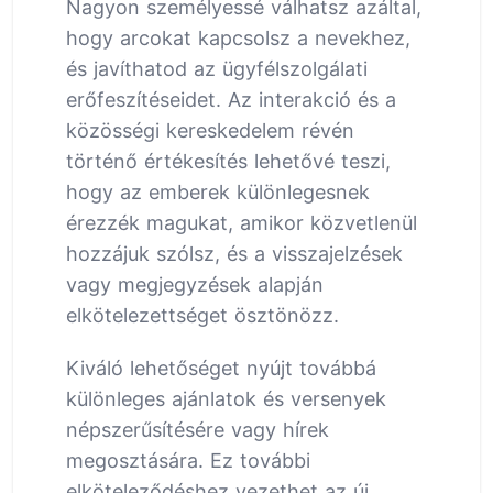
Nagyon személyessé válhatsz azáltal,
hogy arcokat kapcsolsz a nevekhez,
és javíthatod az ügyfélszolgálati
erőfeszítéseidet. Az interakció és a
közösségi kereskedelem révén
történő értékesítés lehetővé teszi,
hogy az emberek különlegesnek
érezzék magukat, amikor közvetlenül
hozzájuk szólsz, és a visszajelzések
vagy megjegyzések alapján
elkötelezettséget ösztönözz.
Kiváló lehetőséget nyújt továbbá
különleges ajánlatok és versenyek
népszerűsítésére vagy hírek
megosztására. Ez további
elköteleződéshez vezethet az új